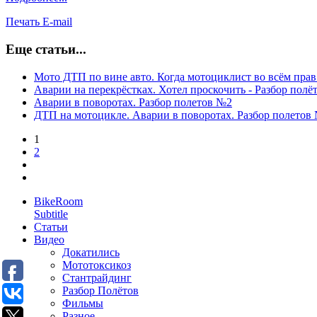
Печать
E-mail
Еще статьи...
Мото ДТП по вине авто. Когда мотоциклист во всём прав
Аварии на перекрёстках. Хотел проскочить - Разбор полё
Аварии в поворотах. Разбор полетов №2
ДТП на мотоцикле. Аварии в поворотах. Разбор полетов
1
2
BikeRoom
Subtitle
Статьи
Видео
Докатились
Мототоксикоз
Стантрайдинг
Разбор Полётов
Фильмы
Разное