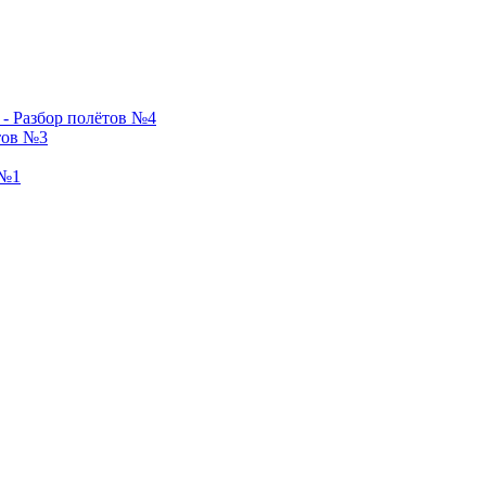
 - Разбор полётов №4
тов №3
 №1