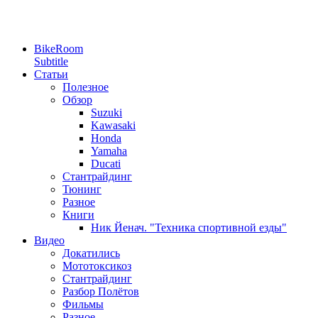
BikeRoom
Subtitle
Статьи
Полезное
Обзор
Suzuki
Kawasaki
Honda
Yamaha
Ducati
Стантрайдинг
Тюнинг
Разное
Книги
Ник Йенач. "Техника спортивной езды"
Видео
Докатились
Мототоксикоз
Стантрайдинг
Разбор Полётов
Фильмы
Разное