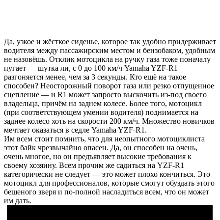
Да, узкое и жёсткое сиденье, которое так удобно придерживает
водителя между пассажирским местом и бензобаком, удобным
не назовёшь. Отклик мотоцикла на ручку газа тоже поначалу
пугает — шутка ли, с 0 до 100 км/ч Yamaha YZF-R1
разгоняется менее, чем за 3 секунды. Кто ещё на такое
способен? Неосторожный поворот газа или резко отпущенное
сцепление — и R1 может запросто выскочить из-под своего
владельца, причём на заднем колесе. Более того, мотоцикл
(при соответствующем умении водителя) поднимается на
заднее колесо хоть на скорости 200 км/ч. Множество новичков
мечтает оказаться в седле Yamaha YZF-R1.
Им всем стоит помнить, что для неопытного мотоциклиста
этот байк чрезвычайно опасен. Да, он способен на очень,
очень многое, но он предъявляет высокие требования к
своему хозяину. Всем прочим же садиться на YZF-R1
категорически не следует — это может плохо кончиться. Это
мотоцикл для профессионалов, которые смогут обуздать этого
бешеного зверя и по-полной насладиться всем, что он может
им дать.