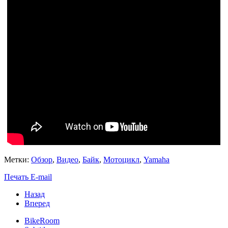
Метки:
Обзор
,
Видео
,
Байк
,
Мотоцикл
,
Yamaha
Печать
E-mail
Назад
Вперед
BikeRoom