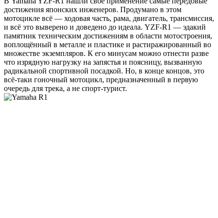
В Yamaha YZF-R1 нашли своё применение самые передовые
достижения японских инженеров. Продумано в этом
мотоцикле всё — ходовая часть, рама, двигатель, трансмиссия,
и всё это выверено и доведено до идеала. YZF-R1 — эдакий
памятник техническим достижениям в области мотостроения,
воплощённый в металле и пластике и растиражированный во
множестве экземпляров. К его минусам можно отнести разве
что изрядную нагрузку на запястья и поясницу, вызванную
радикальной спортивной посадкой. Но, в конце концов, это
всё-таки гоночный мотоцикл, предназначенный в первую
очередь для трека, а не спорт-турист.