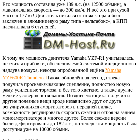
Его мощность составила уже 189 л.с. (на 12500 об/мин), а
максимальная скорость — до 300 км/ч. И всё это при сухой
массе в 177 кг! Двигатель питался от инжектора и был
заключен в алюминиевую раму типа «дельтабокс», а КПП
насчитывала 6 ступеней.
К тому же мощность двигателя Yamaha YZF-R1 учитывалась,
не считая прибавки, обеспечиваемой системой инерционного
наддува воздуха, некогда опробованной ещё на
Yamaha
YZF600R Thundercat
Также обновлённая легенда трека
получила проскальзывающее сцепление, полностью новую
раму, усиленные тормоза, и без того хваткие, а также другие
мелкие усовершенствования. Позднее мотоцикл получил и
другие полезные вещи вроде независимо друг от друга
регулирующихся амортизаторов в передней вилке,
возможность регулировать скорость сжатия и отбоя на заднем
моноамортизаторе и многое другое. Более свежие версии
были дефорсированы до 182 л.с., но теперь эта мощность была
доступна уже на 10000 об/мин.