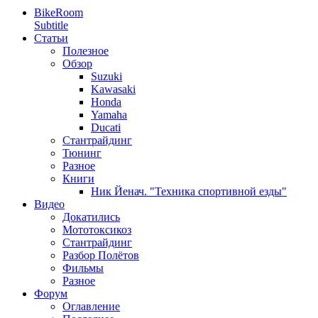
BikeRoom
Subtitle
Статьи
Полезное
Обзор
Suzuki
Kawasaki
Honda
Yamaha
Ducati
Стантрайдинг
Тюнинг
Разное
Книги
Ник Йенач. "Техника спортивной езды"
Видео
Докатились
Мототоксикоз
Стантрайдинг
Разбор Полётов
Фильмы
Разное
Форум
Оглавление