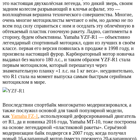
это настоящая двухколёсная легенда, это дикий зверь, своим
задним колесом разрывающий в клочья асфальт, это —
воплощённая вершина технического совершенства. Многие,
очень многие мотоциклисты мечтают о нём, но далеко не по
всем под силу справиться с ним и оседлать эту облечённую в
обтекаемый пластик гоночную ракету. Ладно, сантименты в
сторону, будем объективны. Yamaha YZF-R1 — объективно
легендарный спортивный мотоцикл, один из лучших в своём
классе. первая его версия появилась в продаже в 1998 году, и
произвела настоящий фурор. Карбюраторный мотор новичка
выдавал без малого 180 л.с., и таким образом YZF-R1 стала
первым мотоциклом, который перешагнул через
знаменательную планку «1 л.с. на 1 кг веса». неудивительно,
что R1 стала на момент выпуска самым быстрым серийным
мотоциклом в мире.
Впоследствии спортбайк многократно модернизировался, а
также послужил основой для такой популярной модели,
как
Yamaha FZ-1
, использующей дефорсированный двигатель
от R1, да и новинка 2016 года, Yamaha MT-10, тоже построена
на основе легендарной «пластиковой ракеты». Серьёзной
модернизации байк подвергся в 2007 году, когда получил
новый 16-клапанный мотор (вместо прежнего 20-клапанного).