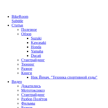
BikeRoom
Subtitle
Статьи
Полезное
Обзор
Suzuki
Kawasaki
Honda
Yamaha
Ducati
Стантрайдинг
Тюнинг
Разное
Книги
Ник Йенач. "Техника спортивной езды"
Видео
Докатились
Мототоксикоз
Стантрайдинг
Разбор Полётов
Фильмы
Разное