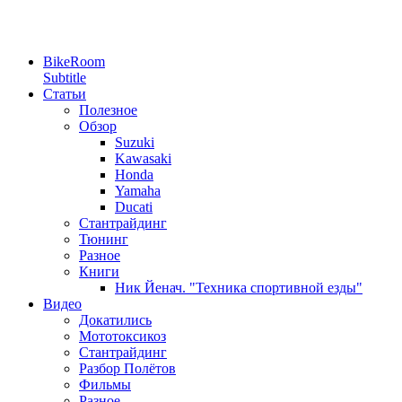
BikeRoom
Subtitle
Статьи
Полезное
Обзор
Suzuki
Kawasaki
Honda
Yamaha
Ducati
Стантрайдинг
Тюнинг
Разное
Книги
Ник Йенач. "Техника спортивной езды"
Видео
Докатились
Мототоксикоз
Стантрайдинг
Разбор Полётов
Фильмы
Разное