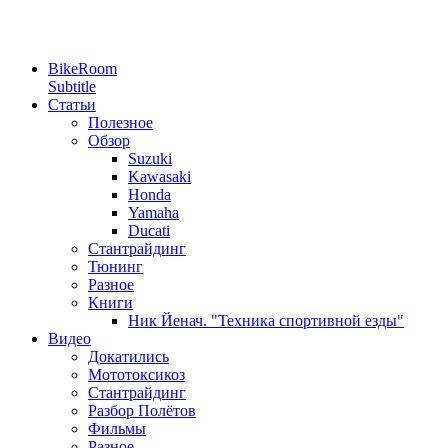
BikeRoom
Subtitle
Статьи
Полезное
Обзор
Suzuki
Kawasaki
Honda
Yamaha
Ducati
Стантрайдинг
Тюнинг
Разное
Книги
Ник Йенач. "Техника спортивной езды"
Видео
Докатились
Мототоксикоз
Стантрайдинг
Разбор Полётов
Фильмы
Разное