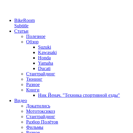
BikeRoom
Subtitle
Статьи
Полезное
Обзор
Suzuki
Kawasaki
Honda
Yamaha
Ducati
Стантрайдинг
Тюнинг
Разное
Книги
Ник Йенач. "Техника спортивной езды"
Видео
Докатились
Мототоксикоз
Стантрайдинг
Разбор Полётов
Фильмы
Разное