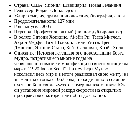
Страна: США, Япония, Швейцария, Новая Зеландия
Режиссер: Роджер Дональдсон
Жанр: комедия, драма, приключения, биография, спорт
Продолжительность: 127 мин
Год выпуска: 2005
Перевод: Профессиональный (полное дублирование)
В ролях: Энтони Хопкинс, Айэйн Ри, Тесса Митчел,
Аарон Мерфи, Тим Шэдболт, Энни Уиттл, Грег
Джонсон, Энтони Старр, Кейт Салливан, Крэйг Холл
Описание: История легендарного новозеландца Берта
Мунро, потратившего многие годы на
усовершенствование и модификацию своего мотоцикла
марки "1920 Indian Scout". На нем Берт Мунро
исколесил весь мир и в итоге реализовал свою мечту: на
знаменитых гонках 1967 года, проходивших в соляной
пустыне Бонневилль-Флэтс в американском штате Юта,
он установил мировой рекорд скорости на открытых
пространствах, который не побит до сих пор.