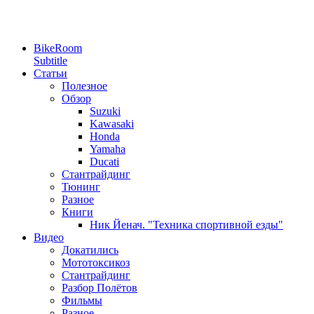
BikeRoom
Subtitle
Статьи
Полезное
Обзор
Suzuki
Kawasaki
Honda
Yamaha
Ducati
Стантрайдинг
Тюнинг
Разное
Книги
Ник Йенач. "Техника спортивной езды"
Видео
Докатились
Мототоксикоз
Стантрайдинг
Разбор Полётов
Фильмы
Разное