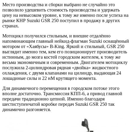
Место производства и сборки выбрано не случайно это
позволило удешевить стоимость производства и удержать
цену на невысоком уровне, к тому же именно после успеха на
рынке КНР Suzuki GSR 250 поступил в продажу в других
странах.
Мотоцикл получился стильным, и внешне отдалённо
напоминающим главный нейкид-флагман Suzuki оснащённый
мотором от «Хаябусы» B-King. Яркий и стильный, GSR 250
выглядит именно тем, кем его позиционирует производитель
истинным, до мозга костей городским жителем, к тому же
весьма экономичным и современным. Двигателем мотоциклу
послужила 2-цилиндровая рядная «двойка» жидкостного
охлаждения, с двумя клапанами на цилиндр, выдающая 24
лошадиные силы и 22 нМ крутящего момента.
Для динамичного перемещения в городском потоке этого
вполне достаточно. Трансмиссия КПП-6, а привод главной
передачи традиционно цепной. Именно благодаря
шестиступенчатой коробке передач Suzuki GSR 250 так
динамично разгоняется.