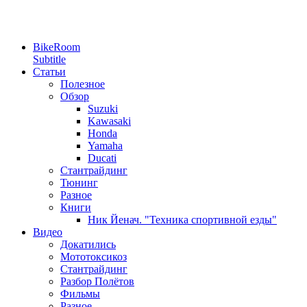
BikeRoom
Subtitle
Статьи
Полезное
Обзор
Suzuki
Kawasaki
Honda
Yamaha
Ducati
Стантрайдинг
Тюнинг
Разное
Книги
Ник Йенач. "Техника спортивной езды"
Видео
Докатились
Мототоксикоз
Стантрайдинг
Разбор Полётов
Фильмы
Разное