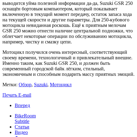
выводится уйма полезной информации да-да, Suzuki GSR 250
оснащён бортовым компьютером, который показывает
включенную в текущий момент передачу, остаток запаса хода
на текущей скорости и другие параметры. Для 250-кубового
мотоцикла невиданная роскошь. Ещё к приятным мелочам
GSR 250 можно отнести наличие центральной подножки, что
облегчает некоторые операции по обслуживанию мотоцикла,
например, чистку и смазку цепи.
Мотоцикл получился очень интересный, соответствующий
своему времени, технологичный и привлекательный внешне.
Именно таким, как Suzuki GSR 250, и должен быть
современный городской байк лёгким, стильный,
экономичным и способным подарить массу приятных эмоций.
Метки:
Обзор
,
Suzuki
,
Мотоцикл
Печать
E-mail
Вперед
BikeRoom
Subtitle
Статьи
Видео