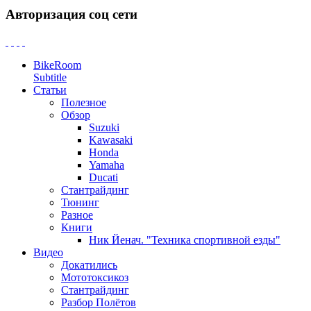
Авторизация соц сети
BikeRoom
Subtitle
Статьи
Полезное
Обзор
Suzuki
Kawasaki
Honda
Yamaha
Ducati
Стантрайдинг
Тюнинг
Разное
Книги
Ник Йенач. "Техника спортивной езды"
Видео
Докатились
Мототоксикоз
Стантрайдинг
Разбор Полётов