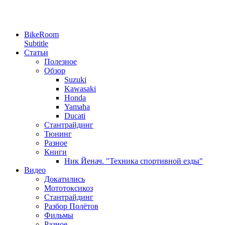
BikeRoom
Subtitle
Статьи
Полезное
Обзор
Suzuki
Kawasaki
Honda
Yamaha
Ducati
Стантрайдинг
Тюнинг
Разное
Книги
Ник Йенач. "Техника спортивной езды"
Видео
Докатились
Мототоксикоз
Стантрайдинг
Разбор Полётов
Фильмы
Разное