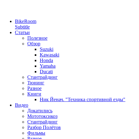
BikeRoom
Subtitle
Статьи
Полезное
Обзор
Suzuki
Kawasaki
Honda
Yamaha
Ducati
Стантрайдинг
Тюнинг
Разное
Книги
Ник Йенач. "Техника спортивной езды"
Видео
Докатились
Мототоксикоз
Стантрайдинг
Разбор Полётов
Фильмы
Разное