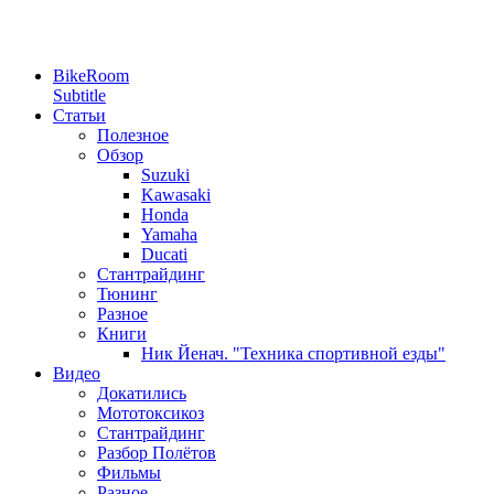
BikeRoom
Subtitle
Статьи
Полезное
Обзор
Suzuki
Kawasaki
Honda
Yamaha
Ducati
Стантрайдинг
Тюнинг
Разное
Книги
Ник Йенач. "Техника спортивной езды"
Видео
Докатились
Мототоксикоз
Стантрайдинг
Разбор Полётов
Фильмы
Разное