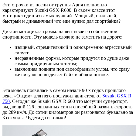
Эти строчки из песни от группы Ария полностью
характеризуют Suzuki GSX-R600. В своём классе этот
мотоцикл один из самых лучший. Мощный, стильный,
быстрый и динамичный что ещё нужно для спортбайка?
Дизайн мотоцикла громко нашептывает о собственной
спортивности. Эту модель сложно не заметить на дороге:
изящный, стремительный и одновременно агрессивный
силуэт
несравненные формы, которые придутся по душе даже
самым придирчивым эстетам;
выхлопная поднята под своеобразным углом, что сразу
же визуально выделяет байк в общем потоке.
Эта модель появилась в самом начале 90-х годов прошлого
века. «Отцом» для него послужил двигатель от
Suzuki GSX R
750
. Сегодня же Suzuki GSX R 600 это могучий суперспорт,
выдающий 126 лошадиных сил и способный развить скорость
до 289 км/ч. До сотни километров он разгоняется буквально за
3 секунды. Чудеса да и только!