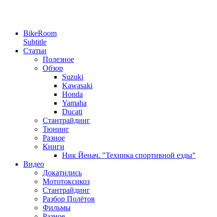
BikeRoom
Subtitle
Статьи
Полезное
Обзор
Suzuki
Kawasaki
Honda
Yamaha
Ducati
Стантрайдинг
Тюнинг
Разное
Книги
Ник Йенач. "Техника спортивной езды"
Видео
Докатились
Мототоксикоз
Стантрайдинг
Разбор Полётов
Фильмы
Разное