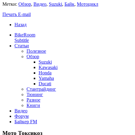
Метки:
Обзор
,
Видео
,
Suzuki
,
Байк
,
Мотоцикл
Печать
E-mail
Назад
BikeRoom
Subtitle
Статьи
Полезное
Обзор
Suzuki
Kawasaki
Honda
Yamaha
Ducati
Стантрайдинг
Тюнинг
Разное
Книги
Видео
Форум
Байкер FM
Мото Токсикоз