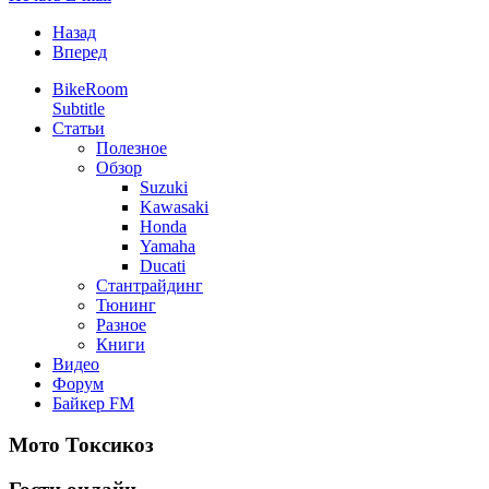
Назад
Вперед
BikeRoom
Subtitle
Статьи
Полезное
Обзор
Suzuki
Kawasaki
Honda
Yamaha
Ducati
Стантрайдинг
Тюнинг
Разное
Книги
Видео
Форум
Байкер FM
Мото Токсикоз