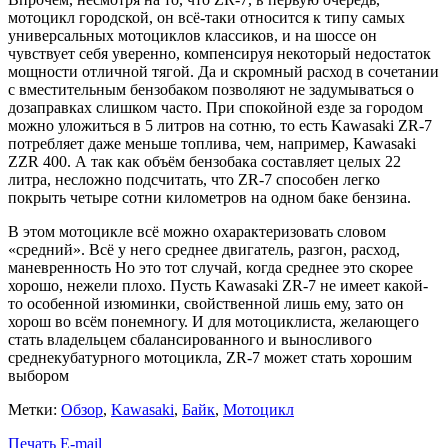
мотоцикл городской, он всё-таки относится к типу самых
универсальных мотоциклов классиков, и на шоссе он
чувствует себя уверенно, компенсируя некоторый недостаток
мощности отличной тягой. Да и скромный расход в сочетании
с вместительным бензобаком позволяют не задумываться о
дозаправках слишком часто. При спокойной езде за городом
можно уложиться в 5 литров на сотню, то есть Kawasaki ZR-7
потребляет даже меньше топлива, чем, например, Kawasaki
ZZR 400. А так как объём бензобака составляет целых 22
литра, несложно подсчитать, что ZR-7 способен легко
покрыть четыре сотни километров на одном баке бензина.
В этом мотоцикле всё можно охарактеризовать словом
«средний». Всё у него среднее двигатель, разгон, расход,
маневренность Но это тот случай, когда среднее это скорее
хорошо, нежели плохо. Пусть Kawasaki ZR-7 не имеет какой-
то особенной изюминки, свойственной лишь ему, зато он
хорош во всём понемногу. И для мотоциклиста, желающего
стать владельцем сбалансированного и выносливого
среднекубатурного мотоцикла, ZR-7 может стать хорошим
выбором
Метки:
Обзор
,
Kawasaki
,
Байк
,
Мотоцикл
Печать
E-mail