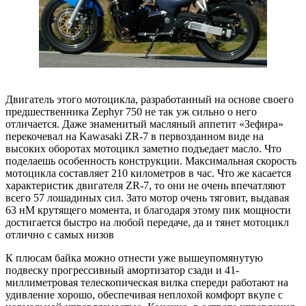
Двигатель этого мотоцикла, разработанный на основе своего
предшественника Zephyr 750 не так уж сильно о него
отличается. Даже знаменитый масляный аппетит «Зефира»
перекочевал на Kawasaki ZR-7 в первозданном виде на
высоких оборотах мотоцикл заметно подъедает масло. Что
поделаешь особенность конструкции. Максимальная скорость
мотоцикла составляет 210 километров в час. Что же касается
характеристик двигателя ZR-7, то они не очень впечатляют
всего 57 лошадиных сил. Зато мотор очень тяговит, выдавая
63 нМ крутящего момента, и благодаря этому пик мощности
достигается быстро на любой передаче, да и тянет мотоцикл
отлично с самых низов
К плюсам байка можно отнести уже вышеупомянутую
подвеску прогрессивный амортизатор сзади и 41-
миллиметровая телескопическая вилка спереди работают на
удивление хорошо, обеспечивая неплохой комфорт вкупе с