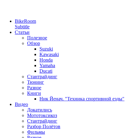
BikeRoom
Subtitle
Статьи
Полезное
Обзор
Suzuki
Kawasaki
Honda
Yamaha
Ducati
Стантрайдинг
Тюнинг
Разное
Книги
Ник Йенач. "Техника спортивной езды"
Видео
Докатились
Мототоксикоз
Стантрайдинг
Разбор Полётов
Фильмы
Разное